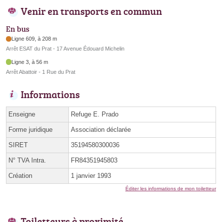
Venir en transports en commun
En bus
Ligne 609, à 208 m
Arrêt ESAT du Prat - 17 Avenue Édouard Michelin
Ligne 3, à 56 m
Arrêt Abattoir - 1 Rue du Prat
Informations
Enseigne
Refuge E. Prado
Forme juridique
Association déclarée
SIRET
35194580300036
N° TVA Intra.
FR84351945803
Création
1 janvier 1993
Éditer les informations de mon toiletteur
Toiletteurs à proximité