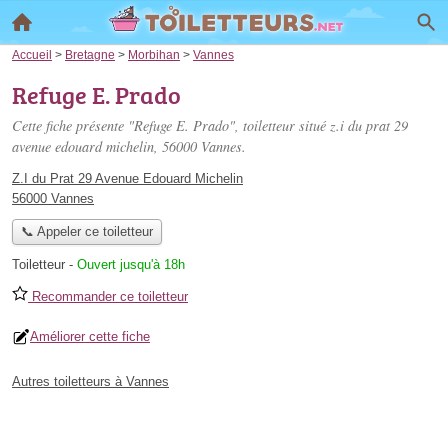
Accueil
>
Bretagne
>
Morbihan
>
Vannes
Refuge E. Prado
Cette fiche présente "Refuge E. Prado", toiletteur situé
z.i du prat 29
avenue edouard michelin
, 56000 Vannes.
Z.I du Prat 29 Avenue Edouard Michelin
56000 Vannes
📞 Appeler ce toiletteur
Toiletteur
-
Ouvert jusqu'à 18h
Recommander ce toiletteur
Améliorer cette fiche
Autres toiletteurs à Vannes