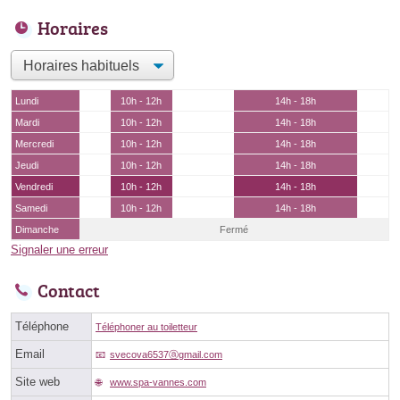
Horaires
Lundi
10h - 12h
14h - 18h
Mardi
10h - 12h
14h - 18h
Mercredi
10h - 12h
14h - 18h
Jeudi
10h - 12h
14h - 18h
Vendredi
10h - 12h
14h - 18h
Samedi
10h - 12h
14h - 18h
Dimanche
Fermé
Signaler une erreur
Contact
Téléphone
Téléphoner au toiletteur
Email
svecova6537ⓐgmail.com
Site web
www.spa-vannes.com