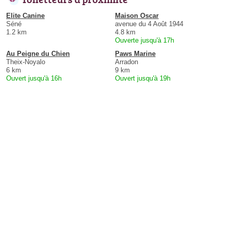
Elite Canine
Maison Oscar
Séné
avenue du 4 Août 1944
1.2 km
4.8 km
Ouverte jusqu'à 17h
Au Peigne du Chien
Paws Marine
Theix-Noyalo
Arradon
6 km
9 km
Ouvert jusqu'à 16h
Ouvert jusqu'à 19h