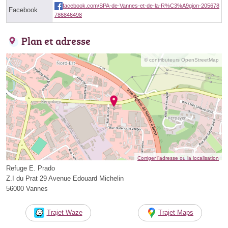
facebook.com/SPA-de-Vannes-et-de-la-R%C3%A9gion-205678
Facebook
786846498
Plan et adresse
© contributeurs OpenStreetMap
Corriger l’adresse ou la localisation
Refuge E. Prado
Z.I du Prat 29 Avenue Edouard Michelin
56000 Vannes
Trajet Waze
Trajet Maps