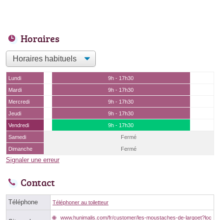
Horaires
Lundi
9h - 17h30
Mardi
9h - 17h30
Mercredi
9h - 17h30
Jeudi
9h - 17h30
Vendredi
9h - 17h30
Samedi
Fermé
Dimanche
Fermé
Signaler une erreur
Contact
Téléphone
Téléphoner au toiletteur
www.hunimalis.com/fr/customer/les-moustaches-de-largoet?loc