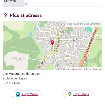
Site web
=1
Plan et adresse
© contributeurs OpenStreetMap
Corriger l’adresse ou la localisation
Les Moustaches de Largoët
9 place de l'Église
56250 Elven
Trajet Waze
Trajet Maps