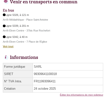
Venir en transports en commun
En bus
Ligne S326, à 121 m
Arrêt Médiathèque - Place Saint Antoine
Ligne S339, à 201 m
Arrêt Elven Centre - 37bis Rue Rochefort
Ligne S342, à 40 m
Arrêt Elven Centre - 7 Place de l’Eglise
Voir tout
Informations
Forme juridique
SARL
SIRET
99309641100018
N° TVA Intra.
FR11993096411
Création
24 octobre 2025
Éditer les informations de mon toiletteur