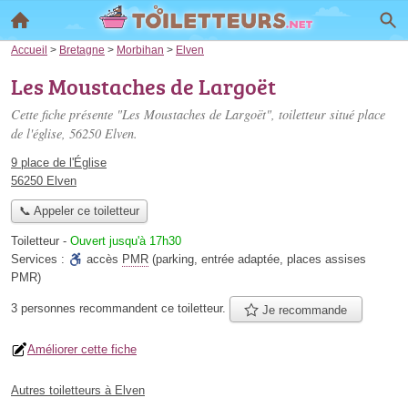
Accueil
>
Bretagne
>
Morbihan
>
Elven
Les Moustaches de Largoët
Cette fiche présente "Les Moustaches de Largoët", toiletteur situé
place
de l'église
, 56250 Elven.
9 place de l'Église
56250 Elven
📞 Appeler ce toiletteur
Toiletteur
-
Ouvert jusqu'à 17h30
Services :
accès
PMR
(parking, entrée adaptée, places assises
PMR)
3 personnes
recommandent
ce toiletteur.
Je recommande
Améliorer cette fiche
Autres toiletteurs à Elven